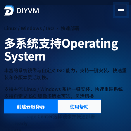
Linux / Windows / ISO · 快速部署
多系统支持
Operating
System
丰富的系统镜像与自定义 ISO 能力，支持一键安装、快速重
装和多版本灵活切换。
支持主流 Linux / Windows 系统
一键安装，快速重装系统
支持自定义 ISO 镜像
多版本可选，灵活切换
创建云服务器
使用帮助
System Image Center
选择镜像并快速部署
ISO Ready
Ubuntu