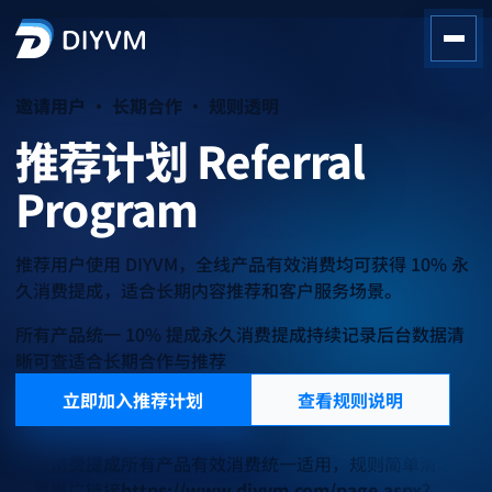
邀请用户 · 长期合作 · 规则透明
推荐计划
Referral
Program
推荐用户使用 DIYVM，全线产品有效消费均可获得 10% 永
久消费提成，适合长期内容推荐和客户服务场景。
所有产品统一 10% 提成
永久消费提成持续记录
后台数据清
晰可查
适合长期合作与推荐
立即加入推荐计划
查看规则说明
10%
永久消费提成
所有产品有效消费统一适用，规则简单清晰。
专属推广链接
https://www.diyvm.com/page.aspx?